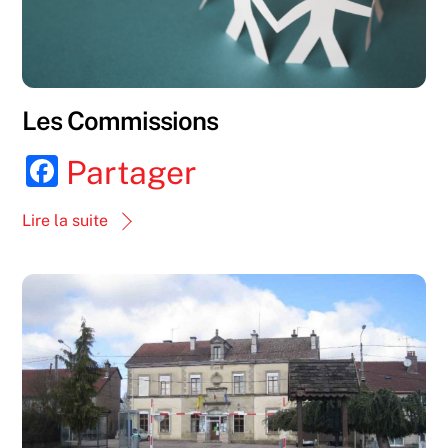
Les Commissions
F
Partager
a
Lire la suite
c
e
b
o
o
k