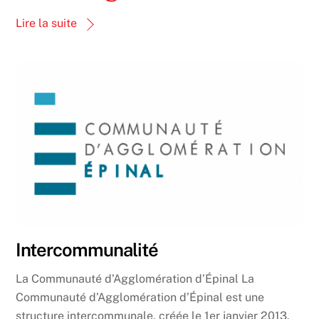
a
Lire la suite
c
e
b
o
o
k
Intercommunalité
La Communauté d’Agglomération d’Épinal La
Communauté d’Agglomération d’Épinal est une
structure intercommunale, créée le 1er janvier 2013,