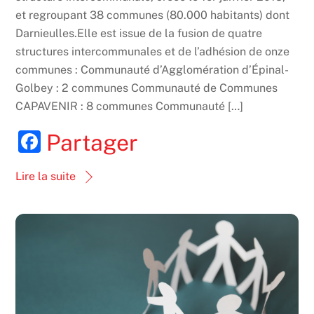
et regroupant 38 communes (80.000 habitants) dont
Darnieulles.Elle est issue de la fusion de quatre
structures intercommunales et de l’adhésion de onze
communes : Communauté d’Agglomération d’Épinal-
Golbey : 2 communes Communauté de Communes
CAPAVENIR : 8 communes Communauté […]
F
Partager
a
Lire la suite
c
e
b
o
o
k