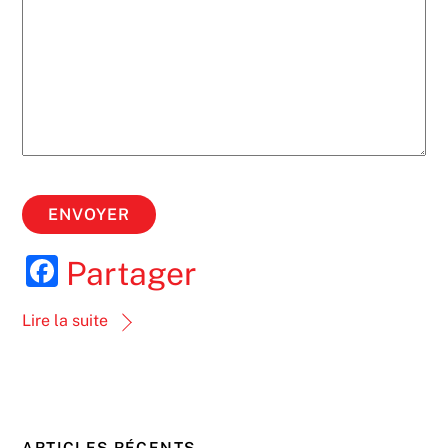
F
Partager
a
Lire la suite
c
e
b
o
ARTICLES RÉCENTS