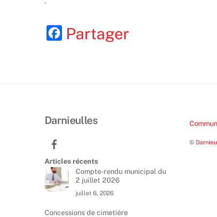
.
F
Partager
a
c
e
b
o
Darnieulles
o
Communa
k
©
Darnieu
Articles récents
Compte-rendu municipal du
2 juillet 2026
juillet 6, 2026
Concessions de cimetière