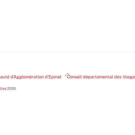
Back
uté d’Agglomération d’Epinal
Conseil départemental des Vosge
To
lles
2026
Top