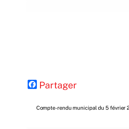
F
Partager
a
c
Compte-rendu municipal du 5 février
e
b