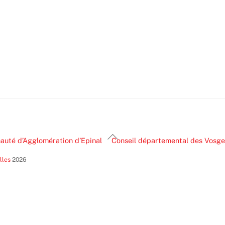
Back
uté d’Agglomération d’Epinal
Conseil départemental des Vosge
To
lles
2026
Top