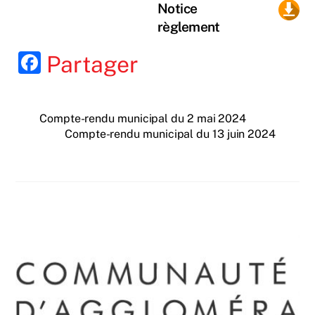
Notice
règlement
F
Partager
a
c
Compte-rendu municipal du 2 mai 2024
e
Compte-rendu municipal du 13 juin 2024
b
o
o
k