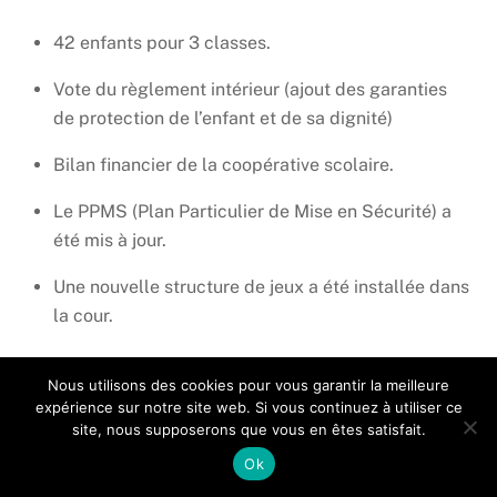
42 enfants pour 3 classes.
Vote du règlement intérieur (ajout des garanties
de protection de l’enfant et de sa dignité)
Bilan financier de la coopérative scolaire.
Le PPMS (Plan Particulier de Mise en Sécurité) a
été mis à jour.
Une nouvelle structure de jeux a été installée dans
la cour.
Nous utilisons des cookies pour vous garantir la meilleure
expérience sur notre site web. Si vous continuez à utiliser ce
– Biens soumis à droit de préemption
site, nous supposerons que vous en êtes satisfait.
Ok
35 rue de la Croix de Romont, Christine GUIDAT vend