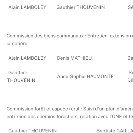
Alain LAMBOLEY
Gauthier THOUVENIN
Sé
Commission des biens communaux
: Entretien, extensio
cimetière
Alain LAMBOLEY
Denis MATHIEU
Ba
Gauthier
Sé
Anne-Sophie HAUMONTE
THOUVENIN
D
Commission forêt et espace rural
: Suivi d’un plan d’amén
entretien des chemins forestiers, relation avec l’ONF et 
Gauthier THOUVENIN
Baptiste GAILL