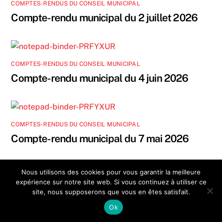
k
COMPTES-RENDUS DU CONSEIL MUNICIPAL
Compte-rendu municipal du 2 juillet 2026
COMPTES-RENDUS DU CONSEIL MUNICIPAL
Compte-rendu municipal du 4 juin 2026
COMPTES-RENDUS DU CONSEIL MUNICIPAL
Compte-rendu municipal du 7 mai 2026
Nous utilisons des cookies pour vous garantir la meilleure
expérience sur notre site web. Si vous continuez à utiliser ce
site, nous supposerons que vous en êtes satisfait.
Ok
ARTICLES RÉCENTS