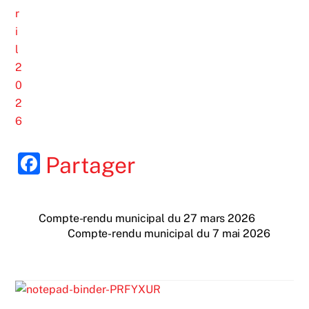
F
Partager
a
c
Compte-rendu municipal du 27 mars 2026
e
Compte-rendu municipal du 7 mai 2026
b
o
o