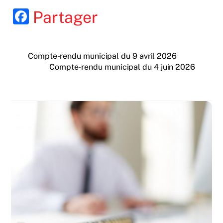
F
Partager
a
c
Compte-rendu municipal du 9 avril 2026
e
Compte-rendu municipal du 4 juin 2026
b
o
o
k