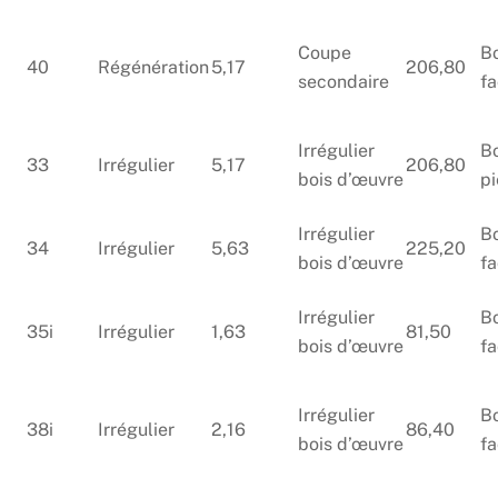
Coupe
B
40
Régénération
5,17
206,80
secondaire
f
Irrégulier
Bo
33
Irrégulier
5,17
206,80
bois d’œuvre
p
Irrégulier
B
34
Irrégulier
5,63
225,20
bois d’œuvre
f
Irrégulier
B
35i
Irrégulier
1,63
81,50
bois d’œuvre
f
Irrégulier
B
38i
Irrégulier
2,16
86,40
bois d’œuvre
f