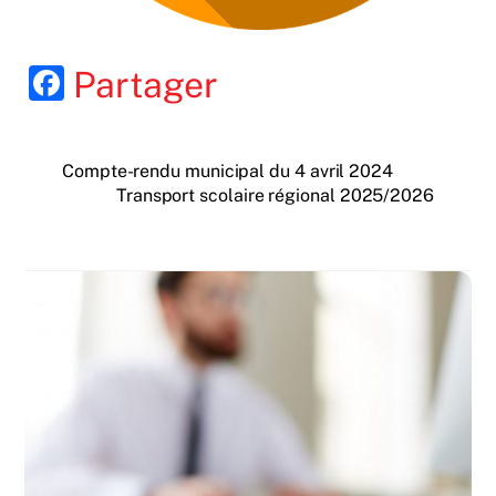
F
Partager
a
c
Compte-rendu municipal du 4 avril 2024
e
Transport scolaire régional 2025/2026
b
o
o
k